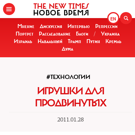
THE NEW TIMES
НОВОЕ ВРЕМЯ
EN
Мнение
Дискуссия
Интервью
Репрессии
Портрет
Расследование
Блоги
/
Украина
Израиль
Навальный
Трамп
Путин
Кремль
Дума
#ТЕХНОЛОГИИ
ИГРУШКИ ДЛЯ
ПРОДВИНУТЫХ
2011.01.28