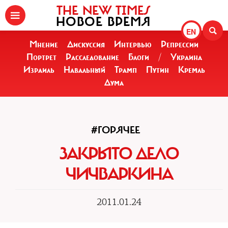
THE NEW TIMES
НОВОЕ ВРЕМЯ
EN
Мнение
Дискуссия
Интервью
Репрессии
Портрет
Расследование
Блоги
/
Украина
Израиль
Навальный
Трамп
Путин
Кремль
Дума
#ГОРЯЧЕЕ
ЗАКРЫТО ДЕЛО
ЧИЧВАРКИНА
2011.01.24