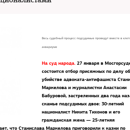
ационалистами
Весь судебный процесс подсудимые проведут вместе в клет
аквариуме
На суд народа.
27 января в Мосгорсуд
состоится отбор присяжных по делу о
убийстве адвоката-антифашиста Стан
Маркелова и журналистки Анастасии
Бабуровой, застреленных два года наз
скамье подсудимых двое: 30-летний
националист Никита Тихонов и его
гражданская жена — 25-летняя
ает, что Станислава Маркелова приговорили к казни по