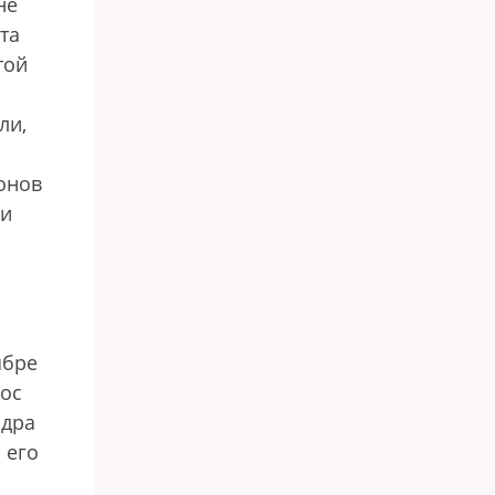
не
та
той
ли,
онов
ми
ябре
рос
ндра
 его