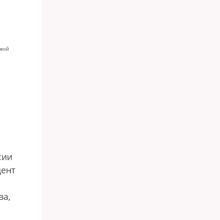
овой
сии
дент
ва,