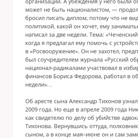
организации. А убеждения у него были о
может не быть националистом, — продол
бросил писать диплом, потому что не вид
политикой, какой он хочет, ему занимать
написал за две недели. Тема: «Чеченский
когда я предлагал ему помочь с устройс
в «Росвооружение». Он не захотел, пред
был соучредителем журнала «Русский обр
национал-радикалами участвовал в изби
финансов Бориса Федорова, работал в о
недели».
.
Об аресте сына Александр Тихонов узнал
2009 года. Но еще в апреле 2009 года Ни
как свидетелю по делу об убийстве адвок
Тихонова. Вернувшись оттуда, полковник
сыном, а в конце мая–июне он и сам зам