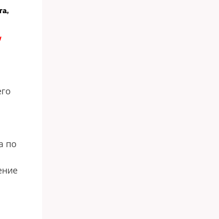
та,
w
его
а по
ение