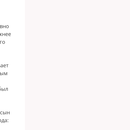
рвно
ежнее
го
ает
ным
был
 сын
ода: