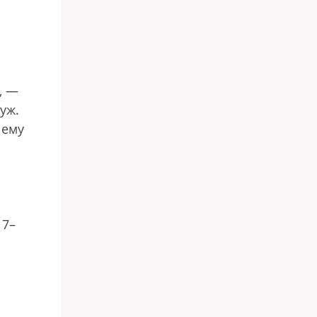
, —
уж.
 ему
17–