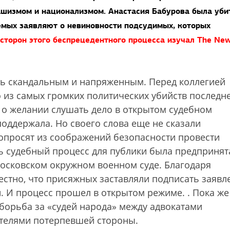
шизмом и национализмом. Анастасия Бабурова была уби
емых заявляют о невиновности подсудимых, которых
сторон этого беспрецедентного процесса изучал The Ne
ть скандальным и напряженным. Перед коллегией
 из самых громких политических убийств последн
 о желании слушать дело в открытом судебном
оддержала. Но своего слова еще не сказали
опросят из соображений безопасности провести
 судебный процесс для публики была предпринят
Московском окружном военном суде. Благодаря
естно, что присяжных заставляли подписать заявл
. И процесс прошел в открытом режиме.
. Пока же
борьба за «судей народа» между адвокатами
ителями потерпевшей стороны.