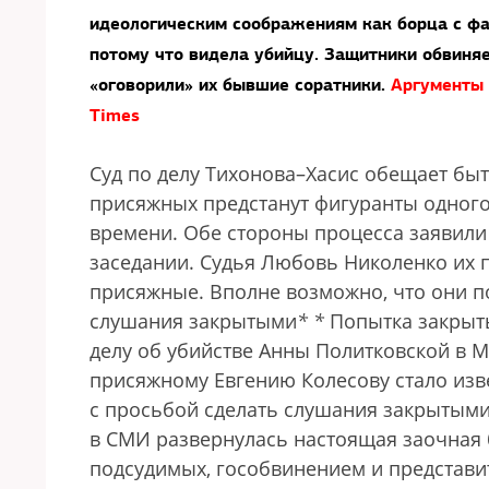
идеологическим соображениям как борца с фа
потому что видела убийцу. Защитники обвиня
«оговорили» их бывшие соратники.
Аргументы 
Times
Суд по делу Тихонова–Хасис обещает бы
присяжных предстанут фигуранты одного
времени. Обе стороны процесса заявили
заседании. Судья Любовь Николенко их п
присяжные. Вполне возможно, что они п
слушания закрытыми
*
*
Попытка закрыть
делу об убийстве Анны Политковской в 
присяжному Евгению Колесову стало изв
с просьбой сделать слушания закрытыми
в СМИ развернулась настоящая заочная 
подсудимых, гособвинением и представ