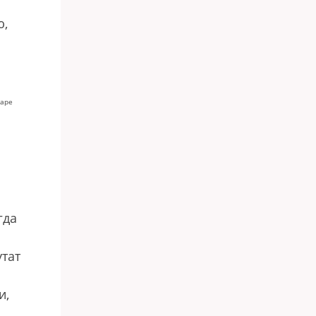
ю,
варе
гда
тат
и,