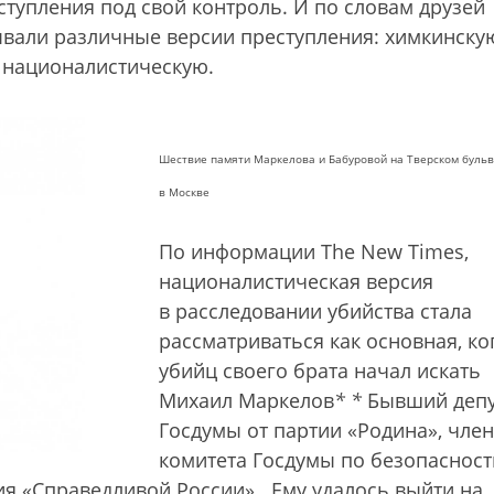
ступления под свой контроль. И по словам друзей
вали различные версии преступления: химкинску
и националистическую.
Шествие памяти Маркелова и Бабуровой на Тверском буль
в Москве
По информации The New Times,
националистическая версия
в расследовании убийства стала
рассматриваться как основная, ко
убийц своего брата начал искать
Михаил Маркелов
*
*
Бывший депу
Госдумы от партии «Родина», член
комитета Госдумы по безопасност
ия «Справедливой России»
. Ему удалось выйти на