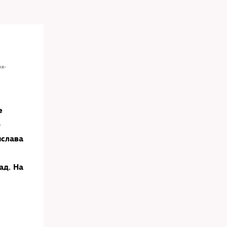
ке-
е
б
ислава
ад. На