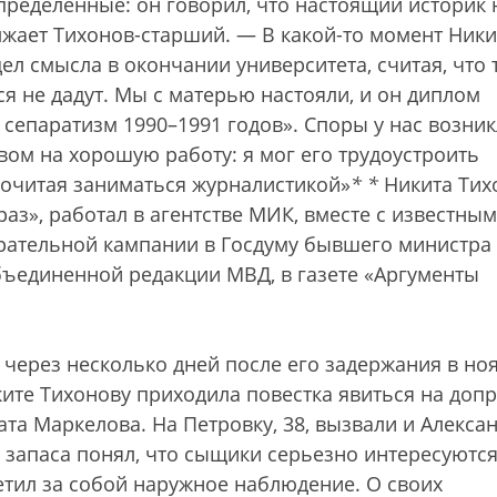
пределенные: он говорил, что настоящий историк 
жает Тихонов-старший. — В какой-то момент Ники
ел смысла в окончании университета, считая, что 
ся не дадут. Мы с матерью настояли, и он диплом
 сепаратизм 1990–1991 годов». Споры у нас возник
твом на хорошую работу: я мог его трудоустроить
почитая заниматься журналистикой»
*
*
Никита Тих
аз», работал в агентстве МИК, вместе с известны
рательной кампании в Госдуму бывшего министра
бъединенной редакции МВД, в газете «Аргументы
 через несколько дней после его задержания в но
ките Тихонову приходила повестка явиться на доп
ата Маркелова. На Петровку, 38, вызвали и Алекса
 запаса понял, что сыщики серьезно интересуются
етил за собой наружное наблюдение. О своих