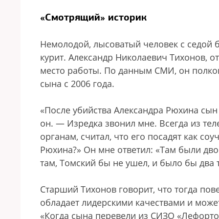
«Cмотрящий» историк
Немолодой, лысоватый человек с седой б
курит. Александр Николаевич Тихонов, о
место работы. По данным СМИ, он полков
сына с 2006 года.
«После убийства Александра Рюхина сын
он. — Изредка звонил мне. Всегда из т
органам, считал, что его посадят как соу
Рюхина?» Он мне ответил: «Там были дво
там, Томский бы не ушел, и было бы два 
Старший Тихонов говорит, что тогда пове
обладает лидерскими качествами и может
«Когда сына перевели из СИЗО «Лефорто