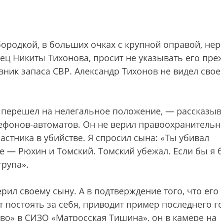
ородкой, в больших очках с крупной оправой, не
тец Никиты Тихонова, просит не указывать его пр
ник запаса СВР. Александр Тихонов не видел свое
 перешел на нелегальное положение, — рассказыв
елефонов-автоматов. Он не верил правоохранитель
частника в убийстве. Я спросил сына: «Ты убивал
е — Рюхин и Томский. Томский убежал. Если бы я 
трупа».
рил своему сыну. А в подтверждение того, что его
 постоять за себя, приводит пример последнего г
во» в СИЗО «Матросская Тишина», он в камере на