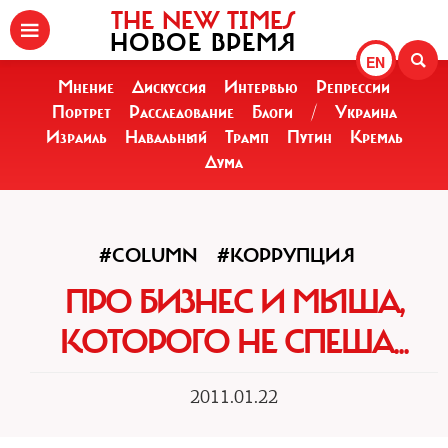
THE NEW TIMES
НОВОЕ ВРЕМЯ
EN
Мнение
Дискуссия
Интервью
Репрессии
Портрет
Расследование
Блоги
/
Украина
Израиль
Навальный
Трамп
Путин
Кремль
Дума
#COLUMN
#КОРРУПЦИЯ
ПРО БИЗНЕС И МЫША,
КОТОРОГО НЕ СПЕША...
2011.01.22