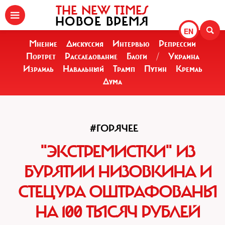
THE NEW TIMES
НОВОЕ ВРЕМЯ
EN
Мнение
Дискуссия
Интервью
Репрессии
Портрет
Расследование
Блоги
/
Украина
Израиль
Навальный
Трамп
Путин
Кремль
Дума
#ГОРЯЧЕЕ
"ЭКСТРЕМИСТКИ" ИЗ
БУРЯТИИ НИЗОВКИНА И
СТЕЦУРА ОШТРАФОВАНЫ
НА 100 ТЫСЯЧ РУБЛЕЙ