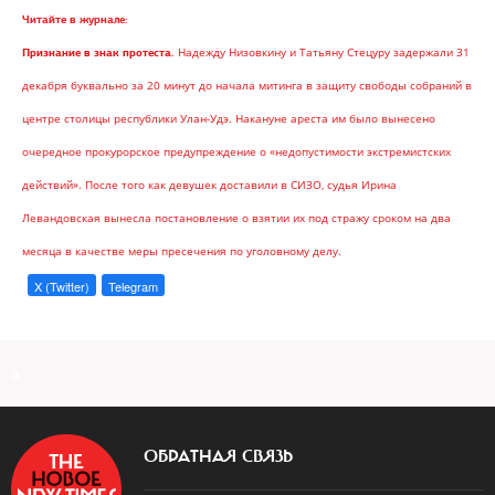
Читайте в журнале:
Надежду Низовкину и Татьяну Стецуру задержали 31
Признание в знак протеста.
декабря буквально за 20 минут до начала митинга в защиту свободы собраний в
центре столицы республики Улан-Удэ. Накануне ареста им было вынесено
очередное прокурорское предупреждение о «недопустимости экстремистских
действий». После того как девушек доставили в СИЗО, судья Ирина
Левандовская вынесла постановление о взятии их под стражу сроком на два
месяца в качестве меры пресечения по уголовному делу.
X (Twitter)
Telegram
a
ОБРАТНАЯ СВЯЗЬ