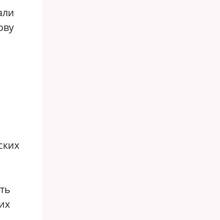
али
ову
ских
ть
их