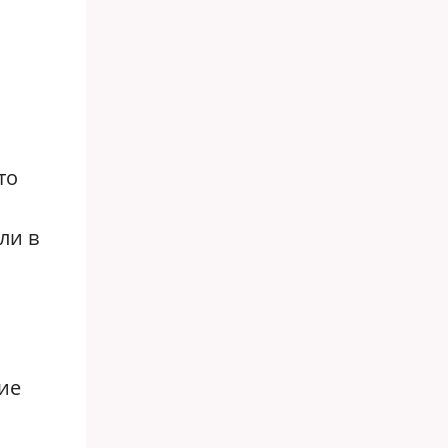
то
ли в
ие