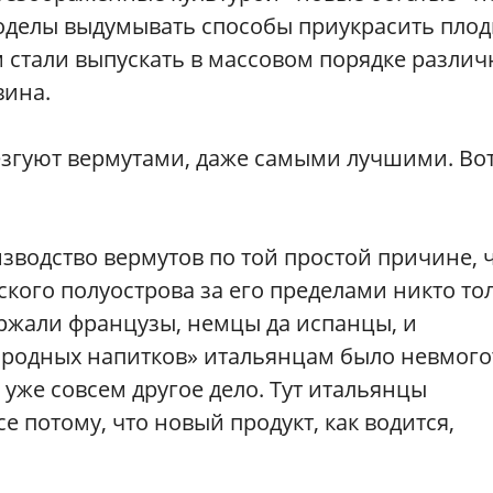
ноделы выдумывать способы приукрасить пло
им стали выпускать в массовом порядке разли
вина.
езгуют вермутами, даже самыми лучшими. Во
зводство вермутов по той простой причине, 
ского полуострова за его пределами никто то
ержали французы, немцы да испанцы, и
ородных напитков» итальянцам было невмогот
 уже совсем другое дело. Тут итальянцы
е потому, что новый продукт, как водится,