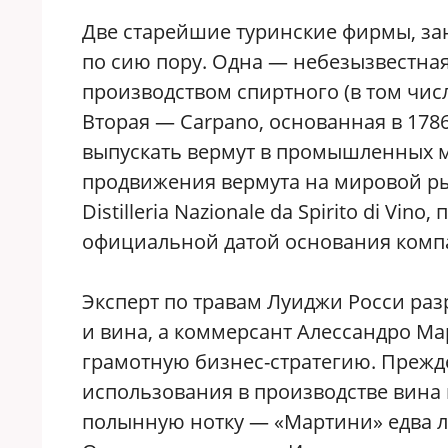
Две старейшие туринские фирмы, за
по сию пору. Одна — небезызвестная 
производством спиртного (в том числ
Вторая — Carpano, основанная в 178
выпускать вермут в промышленных м
продвижения вермута на мировой ры
Distilleria Nazionale da Spirito di Vi
официальной датой основания компан
Эксперт по травам Луиджи Росси ра
и вина, а коммерсант Алессандро М
грамотную бизнес-стратегию. Прежде
использования в производстве вина
полынную нотку — «Мартини» едва л