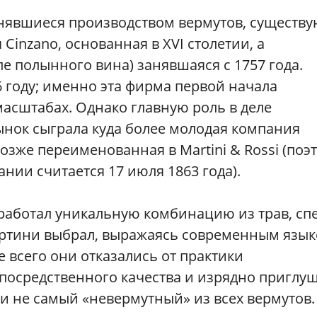
нявшиеся производством вермутов, существу
Cinzano, основанная в XVI столетии, а
е полынного вина) занявшаяся с 1757 года.
6 году; именно эта фирма первой начала
асштабах. Однако главную роль в деле
нок сыграла куда более молодая компания
no, позже переименованная в Martini & Rossi (поэ
ии считается 17 июля 1863 года).
зработал уникальную комбинацию из трав, сп
артини выбрал, выражаясь современным язык
 всего они отказались от практики
 посредственного качества и изрядно приглу
и не самый «невермутный» из всех вермутов.