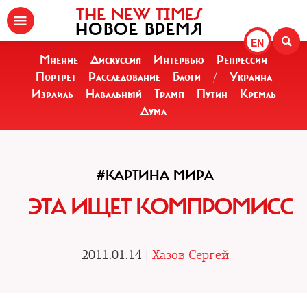
THE NEW TIMES
НОВОЕ ВРЕМЯ
EN
Мнение
Дискуссия
Интервью
Репрессии
Портрет
Расследование
Блоги
/
Украина
Израиль
Навальный
Трамп
Путин
Кремль
Дума
#КАРТИНА МИРА
ЭТА ИЩЕТ КОМПРОМИСС
2011.01.14 |
Хазов Сергей