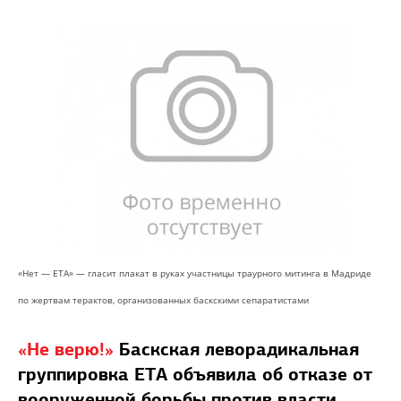
«Нет — ETA» — гласит плакат в руках участницы траурного митинга в Мадриде
по жертвам терактов, организованных баскскими сепаратистами
«Не верю!»
Баскская леворадикальная
группировка ETA объявила об отказе от
вооруженной борьбы против власти.