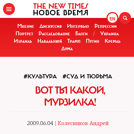
THE NEW TIMES
НОВОЕ ВРЕМЯ
EN
Мнение
Дискуссия
Интервью
Репрессии
Портрет
Расследование
Блоги
/
Украина
Израиль
Навальный
Трамп
Путин
Кремль
Дума
#КУЛЬТУРА
#СУД И ТЮРЬМА
ВОТ ТЫ КАКОЙ,
МУРЗИЛКА!
2009.06.04 |
Колесников Андрей