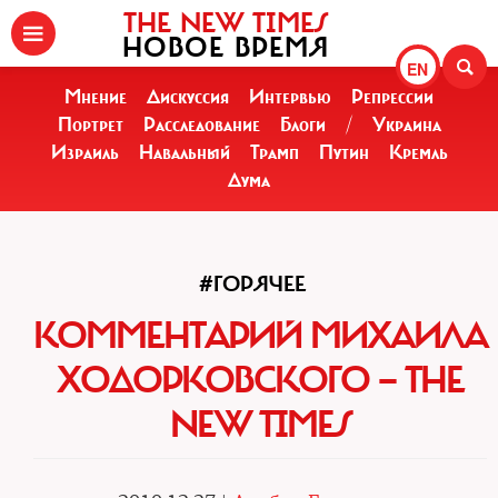
THE NEW TIMES
НОВОЕ ВРЕМЯ
EN
Мнение
Дискуссия
Интервью
Репрессии
Портрет
Расследование
Блоги
/
Украина
Израиль
Навальный
Трамп
Путин
Кремль
Дума
#ГОРЯЧЕЕ
КОММЕНТАРИЙ МИХАИЛА
ХОДОРКОВСКОГО — THE
NEW TIMES