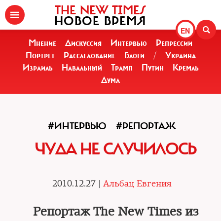
THE NEW TIMES
НОВОЕ ВРЕМЯ
EN
Мнение
Дискуссия
Интервью
Репрессии
Портрет
Расследование
Блоги
/
Украина
Израиль
Навальный
Трамп
Путин
Кремль
Дума
#ИНТЕРВЬЮ
#РЕПОРТАЖ
ЧУДА НЕ СЛУЧИЛОСЬ
2010.12.27 |
Альбац Евгения
Репортаж The New Times из