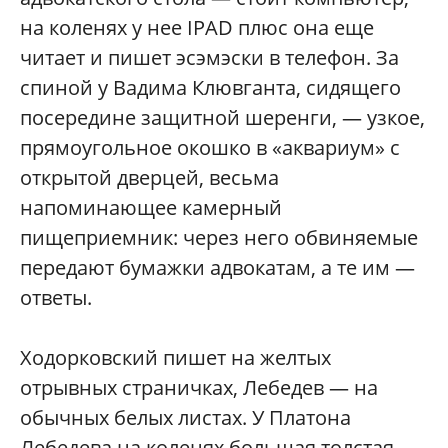
на коленях у нее IPAD плюс она еще
читает и пишет эсэмэски в телефон. За
спиной у Вадима Клювганта, сидящего
посередине защитной шеренги, — узкое,
прямоугольное окошко в «аквариум» с
открытой дверцей, весьма
напоминающее камерный
пищеприемник: через него обвиняемые
передают бумажки адвокатам, а те им —
ответы.
Ходорковский пишет на желтых
отрывных страничках, Лебедев — на
обычных белых листах. У Платона
Лебедева на коленях большая толстая