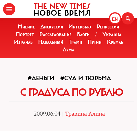
THE NEW TIMES
НОВОЕ ВРЕМЯ
EN
Мнение
Дискуссия
Интервью
Репрессии
Портрет
Расследование
Блоги
/
Украина
Израиль
Навальный
Трамп
Путин
Кремль
Дума
#ДЕНЬГИ
#СУД И ТЮРЬМА
С ГРАДУСА ПО РУБЛЮ
2009.06.04 |
Травина Алина