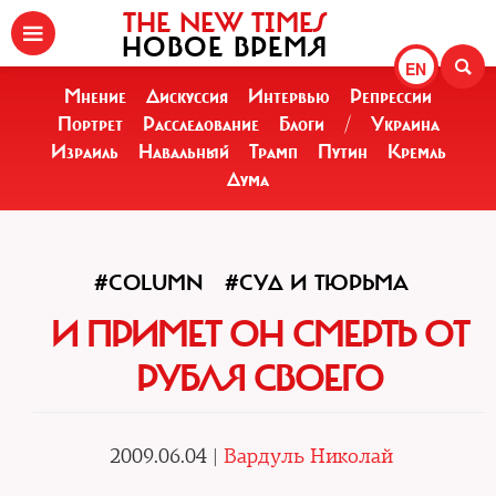
THE NEW TIMES
НОВОЕ ВРЕМЯ
EN
Мнение
Дискуссия
Интервью
Репрессии
Портрет
Расследование
Блоги
/
Украина
Израиль
Навальный
Трамп
Путин
Кремль
Дума
#COLUMN
#СУД И ТЮРЬМА
И ПРИМЕТ ОН СМЕРТЬ ОТ
РУБЛЯ СВОЕГО
2009.06.04 |
Вардуль Николай