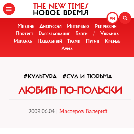
THE NEW TIMES
НОВОЕ ВРЕМЯ
EN
Мнение
Дискуссия
Интервью
Репрессии
Портрет
Расследование
Блоги
/
Украина
Израиль
Навальный
Трамп
Путин
Кремль
Дума
#КУЛЬТУРА
#СУД И ТЮРЬМА
ЛЮБИТЬ ПО-ПОЛЬСКИ
2009.06.04 |
Мастеров Валерий