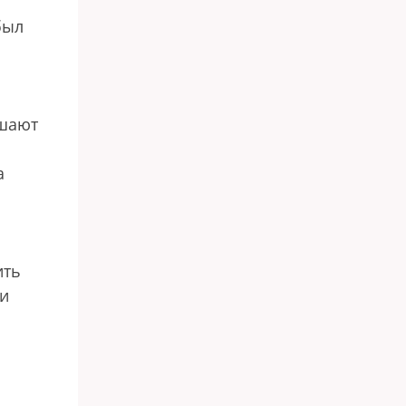
был
ешают
а
ить
ки