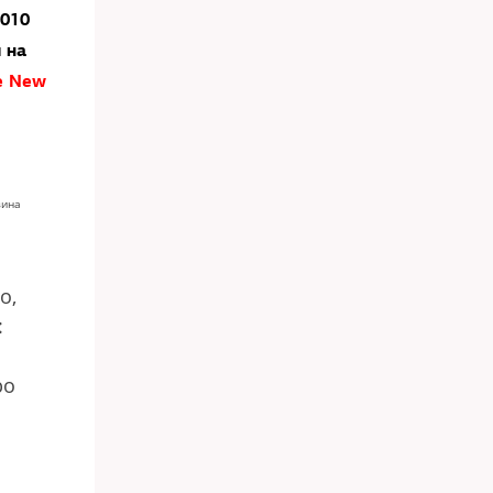
2010
 на
e New
зина
о,
:
ро