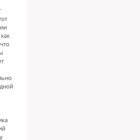
т
тот
ции
 как
 что
ры
ет
льно
одной
ика
ий
у