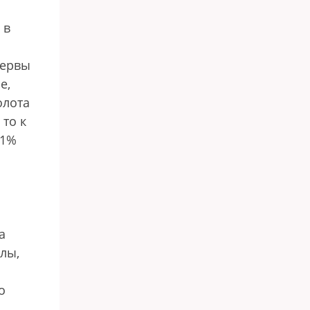
 в
зервы
е,
олота
 то к
,1%
а
лы,
о