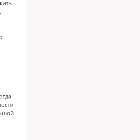
жить
,
о
огда
ности
льшой