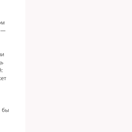
ом
е —
ли
дь
й:
жет
я бы