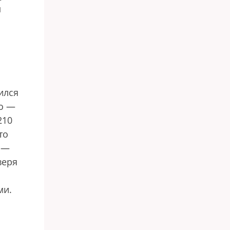
м
ился
го —
210
то
, —
веря
ми.