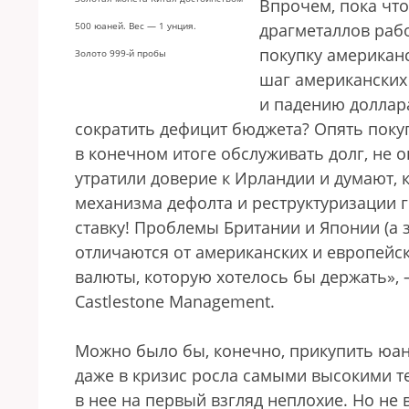
Впрочем, пока что
500 юаней. Вес — 1 унция.
драгметаллов раб
покупку американс
Золото 999-й пробы
шаг американских 
и падению доллар
сократить дефицит бюджета? Опять покуп
в конечном итоге обслуживать долг, не о
утратили доверие к Ирландии и думают, 
механизма дефолта и реструктуризации г
ставку! Проблемы Британии и Японии (а 
отличаются от американских и европейск
валюты, которую хотелось бы держать»,
Castlestone Management.
Можно было бы, конечно, прикупить юан
даже в кризис росла самыми высокими те
в нее на первый взгляд неплохие. Но не 