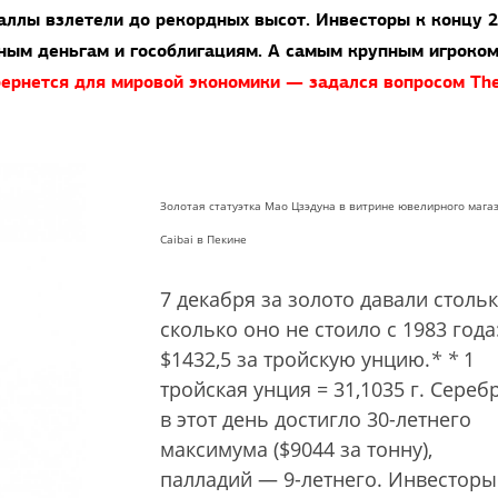
ллы взлетели до рекордных высот. Инвесторы к концу 
ным деньгам и гособлигациям. А самым крупным игроком
бернется для мировой экономики — задался вопросом Th
Золотая статуэтка Мао Цзэдуна в витрине ювелирного мага
Caibai в Пекине
7 декабря за золото давали стольк
сколько оно не стоило с 1983 года
$1432,5 за тройскую унцию.
*
*
1
тройская унция = 31,1035 г.
Сереб
в этот день достигло 30-летнего
максимума ($9044 за тонну),
палладий — 9-летнего. Инвесторы