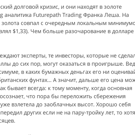
кий долговой кризис, и они находят в золоте
g аналитика Futurepath Trading Франка Леша. На
 золота совпал с очередным локальным минимум
авлял $1,33). Чем больше разочарование в доллар
еждают эксперты, те инвесторы, которые не сдела
аллы до сих пор, могут оказаться в проигрыше. Ве
симуме, в каких бумажных деньгах его ни оценива
 британских фунтах… А значит, дальше его цена мо
Так бывает всегда: к тому моменту, когда основная
 осознает, что пора бы переложить сбережения
а уже взлетела до заоблачных высот. Хорошо себя
опередил других если не на пару-тройку лет, то хот
сяцев.