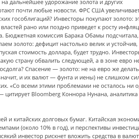
 на дальнейшее удорожание золота и других
отают почти любые новости. ФРС США увеличивае
ких гособлигаций? Инвесторы покупают золото: э
властей рано или поздно приведет к росту инфля
а. Бюджетная комиссия Барака Обамы подсчитала,
аем золото: дефицит настолько велик и устойчив,
пуская стоимость доллара, будет трудно. Инвесто
какую страну обвалить следующей, а в зоне евро н
осдолга? Спасение — золото: не на евро же делать
значит, и их валют — фунта и иены) не слишком си
их. «Со всеми этими проблемами не осталось ни 
 — цитирует Bloomberg Коннора Нунана, аналитика
ей и китайских долговых бумаг. Китайская эконом
мпами (около 10% в год), и перспективы инвестиц
всякий инвестор рискнет вложить средства в валют