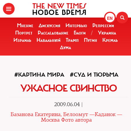
THE NEW TIMES
НОВОЕ ВРЕМЯ
EN
Мнение
Дискуссия
Интервью
Репрессии
Портрет
Расследование
Блоги
/
Украина
Израиль
Навальный
Трамп
Путин
Кремль
Дума
#КАРТИНА МИРА
#СУД И ТЮРЬМА
УЖАСНОЕ СВИНСТВО
2009.06.04 |
Базанова Екатерина, Белоомут —Каданок —
Москва Фото автора