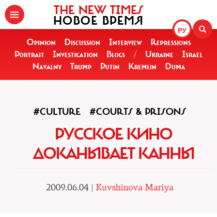
THE NEW TIMES
НОВОЕ ВРЕМЯ
РУ
Opinion
Discussion
Interview
Repressions
Portrait
Investigation
Blogs
/
Ukraine
Israel
Navalny
Trump
Putin
Kremlin
Duma
#CULTURE
#COURTS & PRISONS
РУССКОЕ КИНО
ДОКАНЫВАЕТ КАННЫ
2009.06.04 |
Kuvshinova Mariya