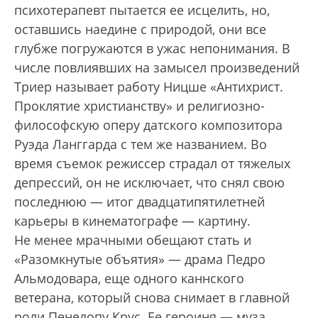
психотерапевт пытается ее исцелить, но,
оставшись наедине с природой, они все
глубже погружаются в ужас непонимания. В
числе повлиявших на замысел произведений
Триер называет работу Ницше «Антихрист.
Проклятие христианству» и религиозно-
философскую оперу датского композитора
Руэда Ланггарда с тем же названием. Во
время съемок режиссер страдал от тяжелых
депрессий, он не исключает, что снял свою
последнюю — итог двадцатипятилетней
карьеры в кинематографе — картину.
Не менее мрачными обещают стать и
«Разомкнутые объятия» — драма Педро
Альмодовара, еще одного каннского
ветерана, который снова снимает в главной
роли Пенелопу Крус. Ее героиня — муза