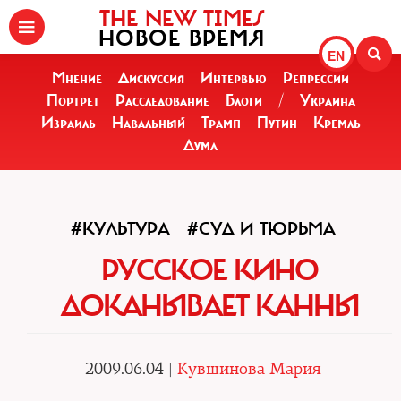
THE NEW TIMES
НОВОЕ ВРЕМЯ
EN
Мнение
Дискуссия
Интервью
Репрессии
Портрет
Расследование
Блоги
/
Украина
Израиль
Навальный
Трамп
Путин
Кремль
Дума
#КУЛЬТУРА
#СУД И ТЮРЬМА
РУССКОЕ КИНО
ДОКАНЫВАЕТ КАННЫ
2009.06.04 |
Кувшинова Мария