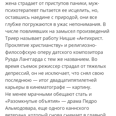
жена страдает от приступов паники, муж-
психотерапевт пытается ее исцелить, но,
оставшись наедине с природой, они все
глубже погружаются в ужас непонимания. В
числе повлиявших на замысел произведений
Триер называет работу Ницше «Антихрист.
Проклятие христианству» и религиозно-
философскую оперу датского композитора
Руэда Ланггарда с тем же названием. Во
время съемок режиссер страдал от тяжелых
депрессий, он не исключает, что снял свою
последнюю — итог двадцатипятилетней
карьеры в кинематографе — картину.
Не менее мрачными обещают стать и
«Разомкнутые объятия» — драма Педро
Альмодовара, еще одного каннского
ветерана, который снова снимает в главной