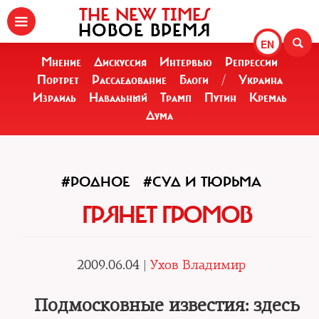
THE NEW TIMES
НОВОЕ ВРЕМЯ
EN
Мнение
Дискуссия
Интервью
Репрессии
Портрет
Расследование
Блоги
/
Украина
Израиль
Навальный
Трамп
Путин
Кремль
Дума
#РОДНОЕ
#СУД И ТЮРЬМА
ГРЯНЕТ ГРОМОВ
2009.06.04 |
Ухов Владимир
Подмосковные известия: здесь