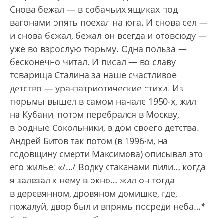
Снова бежал — в собачьих ящиках под
вагонами опять поехал на юга. И снова сел —
и снова бежал, бежал он всегда и отовсюду —
уже во взрослую тюрьму. Одна польза —
бесконечно читал. И писал — во славу
товарища Сталина за наше счастливое
детство — ура-патриотические стихи. Из
тюрьмы вышел в самом начале 1950-х, жил
на Кубани, потом перебрался в Москву,
в родные Сокольники, в дом своего детства.
Андрей Битов так потом (в 1996-м, на
годовщину смерти Максимова) описывал это
его жилье: «/…/ Водку стаканами пили… когда
я залезал к нему в окно… жил он тогда
в деревянном, дровяном домишке, где,
пожалуй, двор был и впрямь посреди неба…
*