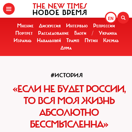
THE NEW TIMES
НОВОЕ ВРЕМЯ
EN
Мнение
Дискуссия
Интервью
Репрессии
Портрет
Расследование
Блоги
/
Украина
Израиль
Навальный
Трамп
Путин
Кремль
Дума
#ИСТОРИЯ
«ЕСЛИ НЕ БУДЕТ РОССИИ,
ТО ВСЯ МОЯ ЖИЗНЬ
АБСОЛЮТНО
БЕССМЫСЛЕННА»