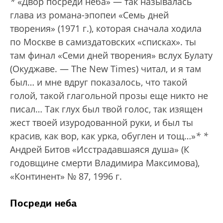
*
«Двор посреди неба» — так называлась
глава из романа-эпопеи «Семь дней
творения» (1971 г.), которая сначала ходила
по Москве в самиздатовских «списках».
ты
там финал «Семи дней творения» вслух Булату
(Окуджаве. — The New Times) читал, и я там
был… и мне вдруг показалось, что такой
голой, такой глагольной прозы еще никто не
писал… Так глух был твой голос, так изящен
жест твоей изуродованной руки, и был ты
красив, как вор, как урка, обуглен и тощ…»
*
*
Андрей Битов «Исстрадавшаяся душа» (К
годовщине смерти Владимира Максимова),
«Континент» № 87, 1996 г.
Посреди неба