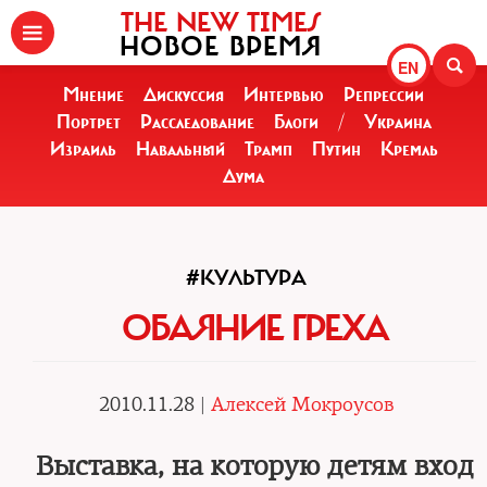
THE NEW TIMES
НОВОЕ ВРЕМЯ
EN
Мнение
Дискуссия
Интервью
Репрессии
Портрет
Расследование
Блоги
/
Украина
Израиль
Навальный
Трамп
Путин
Кремль
Дума
#КУЛЬТУРА
ОБАЯНИЕ ГРЕХА
2010.11.28 |
Алексей Мокроусов
Выставка, на которую детям вход