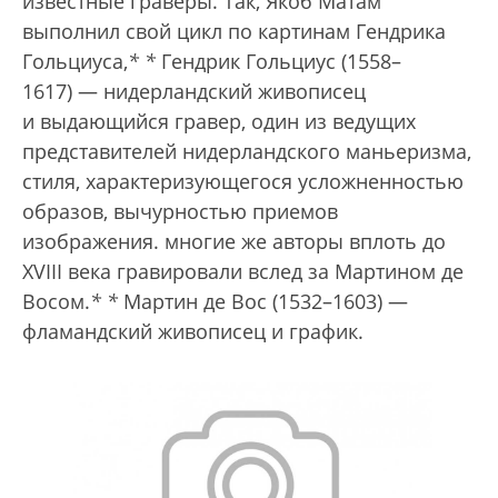
известные граверы. Так, Якоб Матам
выполнил свой цикл по картинам Гендрика
Гольциуса,
*
*
Гендрик Гольциус (1558–
1617) — нидерландский живописец
и выдающийся гравер, один из ведущих
представителей нидерландского маньеризма,
стиля, характеризующегося усложненностью
образов, вычурностью приемов
изображения.
многие же авторы вплоть до
XVIII века гравировали вслед за Мартином де
Восом.
*
*
Мартин де Вос (1532–1603) —
фламандский живописец и график.