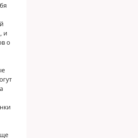
ебя
ей
, и
ов о
ые
огут
а
енки
Еще