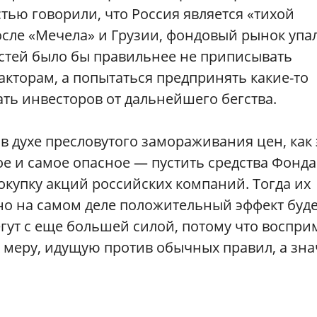
тью говорили, что Россия является «тихой
осле «Мечела» и Грузии, фондовый рынок упа
астей было бы правильнее не приписывать
кторам, а попытаться предпринять какие-то
ать инвесторов от дальнейшего бегства.
в духе пресловутого замораживания цен, как 
е и самое опасное — пустить средства Фонда
купку акций российских компаний. Тогда их
 но на самом деле положительный эффект буд
гут с еще большей силой, потому что воспри
к меру, идущую против обычных правил, а зна