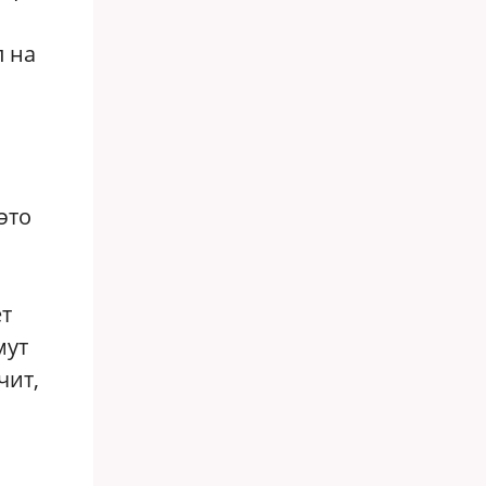
л на
это
ет
мут
чит,