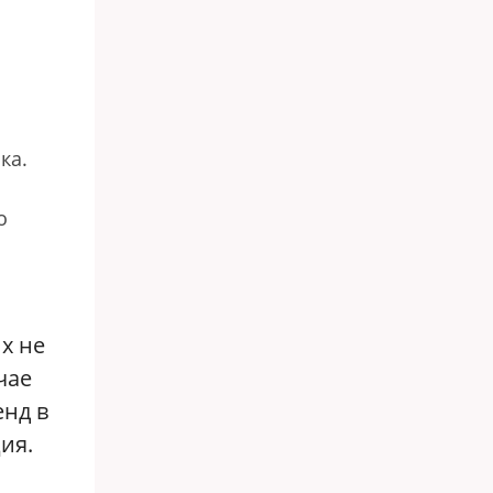
ка.
о
х не
чае
енд в
ия.