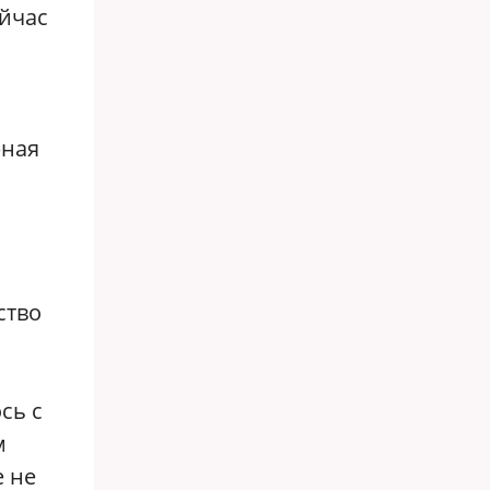
ейчас
рная
ство
сь с
м
е не