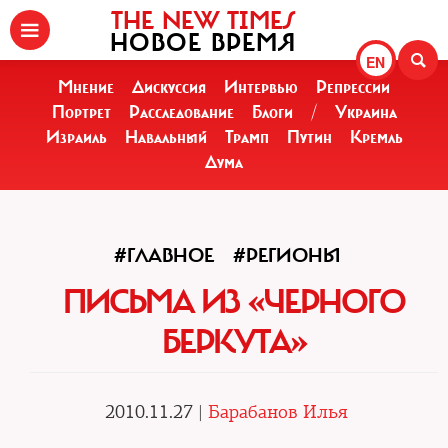
THE NEW TIMES
НОВОЕ ВРЕМЯ
EN
Мнение
Дискуссия
Интервью
Репрессии
Портрет
Расследование
Блоги
/
Украина
Израиль
Навальный
Трамп
Путин
Кремль
Дума
#ГЛАВНОЕ
#РЕГИОНЫ
ПИСЬМА ИЗ «ЧЕРНОГО
БЕРКУТА»
2010.11.27 |
Барабанов Илья