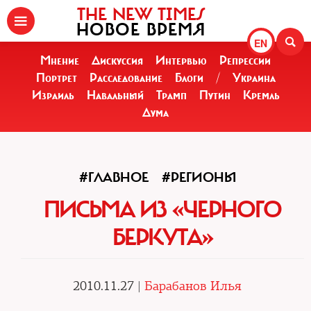
THE NEW TIMES
НОВОЕ ВРЕМЯ
EN
Мнение
Дискуссия
Интервью
Репрессии
Портрет
Расследование
Блоги
/
Украина
Израиль
Навальный
Трамп
Путин
Кремль
Дума
#ГЛАВНОЕ
#РЕГИОНЫ
ПИСЬМА ИЗ «ЧЕРНОГО
БЕРКУТА»
2010.11.27 |
Барабанов Илья