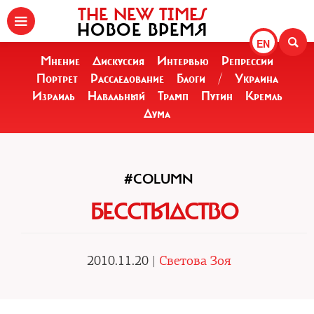
THE NEW TIMES
НОВОЕ ВРЕМЯ
EN
Мнение
Дискуссия
Интервью
Репрессии
Портрет
Расследование
Блоги
/
Украина
Израиль
Навальный
Трамп
Путин
Кремль
Дума
#COLUMN
БЕССТЫДСТВО
2010.11.20 |
Светова Зоя