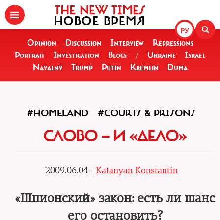
THE NEW TIMES
НОВОЕ ВРЕМЯ
РУ
Opinion
Discussion
Interview
Repressions
Portrait
Investigation
Blogs
/
Ukraine
Israel
Navalny
Trump
Putin
Kremlin
Duma
#HOMELAND
#COURTS & PRISONS
СЛОВО — И «ДЕЛО»
2009.06.04 |
Katanyan Konstantin
«Шпионский» закон: есть ли шанс
его остановить?