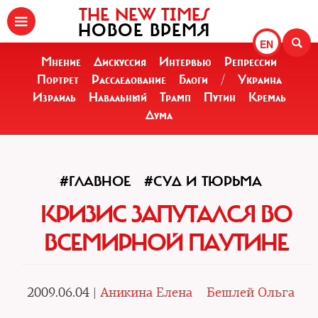
THE NEW TIMES
НОВОЕ ВРЕМЯ
EN
Мнение
Дискуссия
Интервью
Репрессии
Портрет
Расследование
Блоги
/
Украина
Израиль
Навальный
Трамп
Путин
Кремль
Дума
#ГЛАВНОЕ
#СУД И ТЮРЬМА
КРИЗИС ЗАПУТАЛСЯ ВО
ВСЕМИРНОЙ ПАУТИНЕ
2009.06.04 |
Аникина Елена
Бешлей Ольга