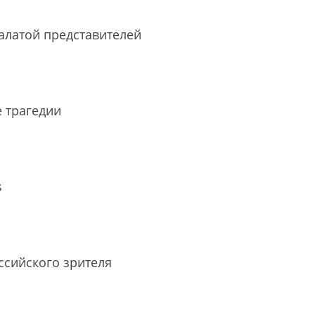
алатой представителей
е трагедии
s
сийского зрителя