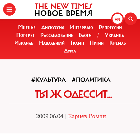
THE NEW TIMES
НОВОЕ ВРЕМЯ
EN
Мнение
Дискуссия
Интервью
Репрессии
Портрет
Расследование
Блоги
/
Украина
Израиль
Навальный
Трамп
Путин
Кремль
Дума
#КУЛЬТУРА
#ПОЛИТИКА
ТЫ Ж ОДЕССИТ...
2009.06.04 |
Карцев Роман