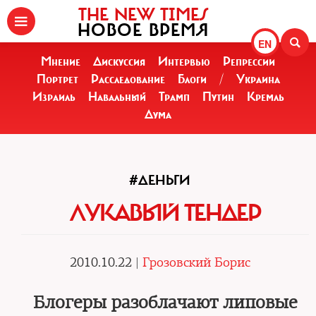
THE NEW TIMES
НОВОЕ ВРЕМЯ
EN
Мнение
Дискуссия
Интервью
Репрессии
Портрет
Расследование
Блоги
/
Украина
Израиль
Навальный
Трамп
Путин
Кремль
Дума
#ДЕНЬГИ
ЛУКАВЫЙ ТЕНДЕР
2010.10.22 |
Грозовский Борис
Блогеры разоблачают липовые