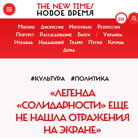
THE NEW TIMES
НОВОЕ ВРЕМЯ
EN
Мнение
Дискуссия
Интервью
Репрессии
Портрет
Расследование
Блоги
/
Украина
Израиль
Навальный
Трамп
Путин
Кремль
Дума
#КУЛЬТУРА
#ПОЛИТИКА
«ЛЕГЕНДА
«СОЛИДАРНОСТИ» ЕЩЕ
НЕ НАШЛА ОТРАЖЕНИЯ
НА ЭКРАНЕ»