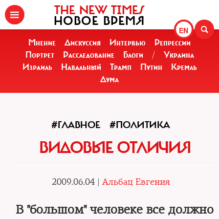
THE NEW TIMES
НОВОЕ ВРЕМЯ
EN
Мнение
Дискуссия
Интервью
Репрессии
Портрет
Расследование
Блоги
/
Украина
Израиль
Навальный
Трамп
Путин
Кремль
Дума
#ГЛАВНОЕ
#ПОЛИТИКА
ВИДОВЫЕ ОТЛИЧИЯ
2009.06.04 |
Альбац Евгения
В "большом" человеке все должно