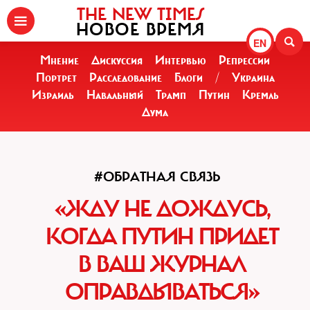
THE NEW TIMES
НОВОЕ ВРЕМЯ
EN
Мнение
Дискуссия
Интервью
Репрессии
Портрет
Расследование
Блоги
/
Украина
Израиль
Навальный
Трамп
Путин
Кремль
Дума
#ОБРАТНАЯ СВЯЗЬ
«ЖДУ НЕ ДОЖДУСЬ,
КОГДА ПУТИН ПРИДЕТ
В ВАШ ЖУРНАЛ
ОПРАВДЫВАТЬСЯ»