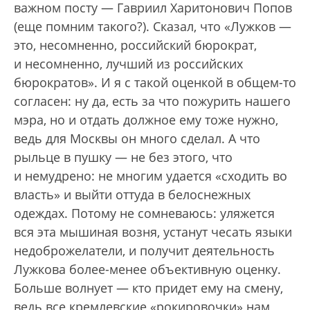
важном посту — Гавриил Харитонович Попов
(еще помним такого?). Сказал, что «Лужков —
это, несомненно, российский бюрократ,
и несомненно, лучший из российских
бюрократов». И я с такой оценкой в общем-то
согласен: ну да, есть за что пожурить нашего
мэра, но и отдать должное ему тоже нужно,
ведь для Москвы он много сделал. А что
рыльце в пушку — не без этого, что
и немудрено: не многим удается «сходить во
власть» и выйти оттуда в белоснежных
одеждах. Потому не сомневаюсь: уляжется
вся эта мышиная возня, устанут чесать языки
недоброжелатели, и получит деятельность
Лужкова более-менее объективную оценку.
Больше волнует — кто придет ему на смену,
ведь все кремлевские «рокировочки» нам