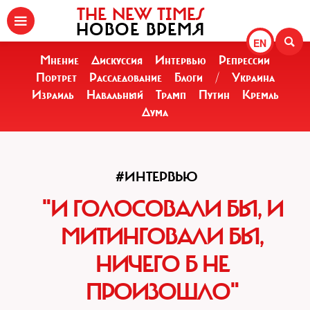
THE NEW TIMES
НОВОЕ ВРЕМЯ
EN
Мнение
Дискуссия
Интервью
Репрессии
Портрет
Расследование
Блоги
/
Украина
Израиль
Навальный
Трамп
Путин
Кремль
Дума
#ИНТЕРВЬЮ
"И ГОЛОСОВАЛИ БЫ, И
МИТИНГОВАЛИ БЫ,
НИЧЕГО Б НЕ
ПРОИЗОШЛО"