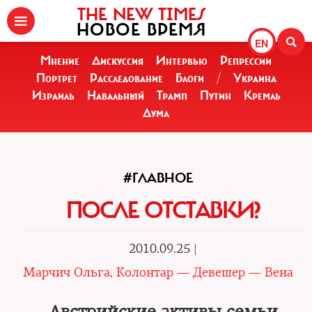
THE NEW TIMES
НОВОЕ ВРЕМЯ
EN
Мнение
Дискуссия
Интервью
Репрессии
Портрет
Расследование
Блоги
/
Украина
Израиль
Навальный
Трамп
Путин
Кремль
Дума
#ГЛАВНОЕ
ПОСЛЕ ОТСТАВКИ?
2010.09.25 |
Марчич Ольга, Колонтар — Девешер — Вена