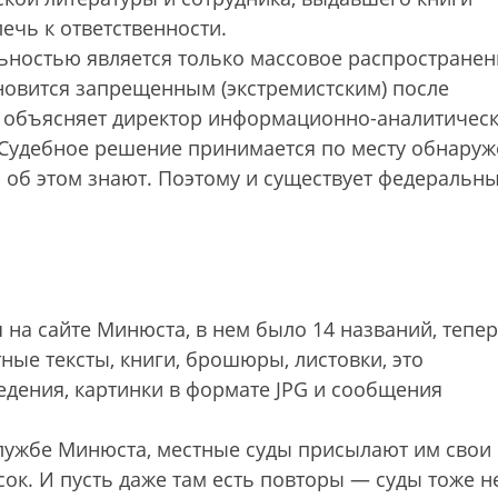
ечь к ответственности.
льностью является только массовое распространен
овится запрещенным (экстремистским) после
— объясняет директор информационно-аналитичес
 Судебное решение принимается по месту обнару
и об этом знают. Поэтому и существует федеральн
я на сайте Минюста, в нем было 14 названий, тепе
тные тексты, книги, брошюры, листовки, это
дения, картинки в формате JPG и сообщения
службе Минюста, местные суды присылают им свои
сок. И пусть даже там есть повторы — суды тоже н