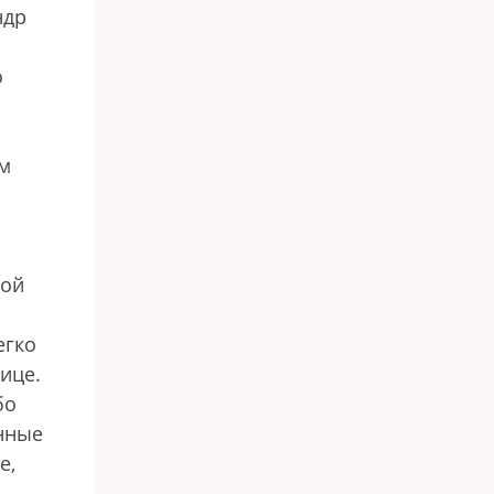
ндр
о
ем
вой
егко
ице.
бо
енные
е,