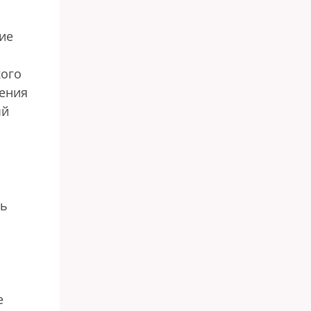
ие
кого
жения
ый
рь
е