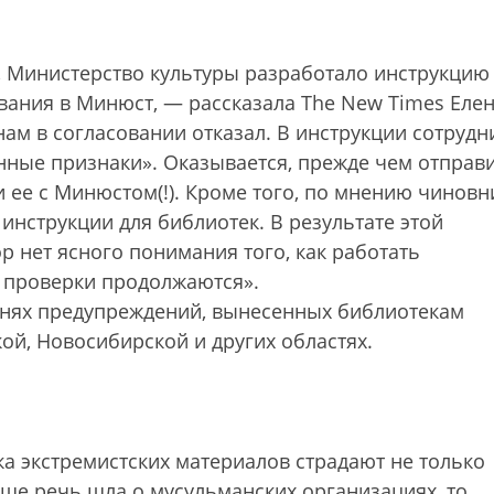
, Министерство культуры разработало инструкцию
вания в Минюст, — рассказала The New Times Еле
нам в согласовании отказал. В инструкции сотрудн
ные признаки». Оказывается, прежде чем отправ
 ее с Мин­юстом(!). Кроме того, по мнению чиновн
инструкции для библиотек. В результате этой
р нет ясного понимания того, как работать
 проверки продолжаются».
отнях предупреждений, вынесенных биб­лиотекам
ой, Новосибирской и других областях.
ка экстремистских материалов страдают не только
ьше речь шла о мусульманских организациях, то