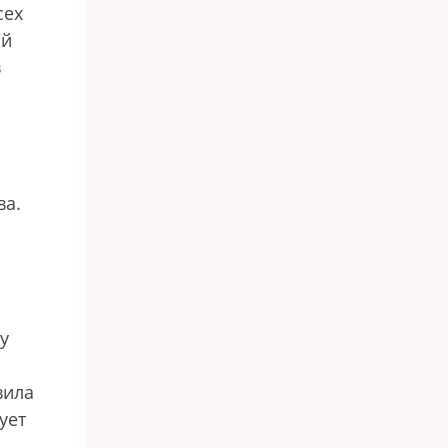
сех
ой
в
ва.
у
вила
ует