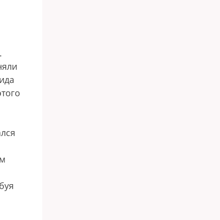
.
няли
ида
этого
ался
ом
буя