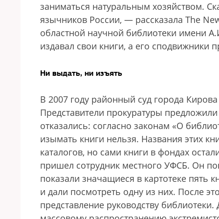
заниматься натуральным хозяйством. Ска
язычников России, — рассказала The Ne
областной научной биб­лиотеки имени А.
издавал свои книги, а его сподвижники 
Ни выдать, ни изъять
В 2007 году районный суд города Кирова
Представители прокуратуры предложили 
отказались: согласно законам «О библи
изымать книги нельзя. Названия этих к
каталогов, но сами книги в фондах остал
пришел сотрудник местного УФСБ. Он по
показали значащиеся в картотеке пять к
и дали посмотреть одну из них. После э
представление руководству библиотеки. 
массовому распространению экстремистс