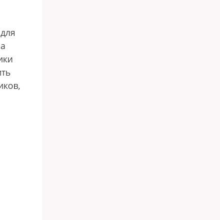
 для
на
ики
ить
иков,