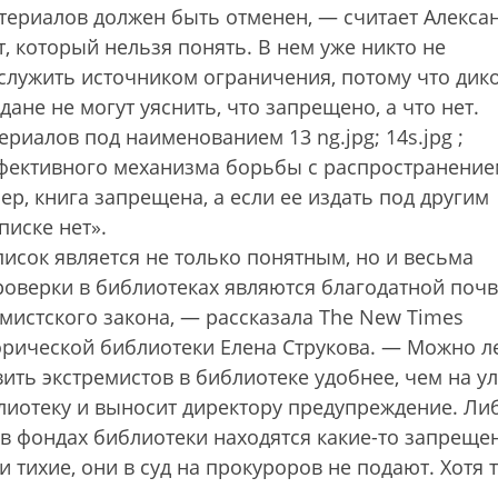
териалов должен быть отменен, — считает Алекса
 который нельзя понять. В нем уже никто не
служить источником ограничения, потому что дик
не не могут уяснить, что запрещено, а что нет.
териалов под наименованием 13 ng.jpg; 14s.jpg ;
эффективного механизма борьбы с распространени
р, книга запрещена, а если ее издать под другим
писке нет».
исок является не только понятным, но и весьма
оверки в библиотеках являются благодатной поч
мистского закона, — рассказала The New Times
рической библиотеки Елена Струкова. — Можно л
ить экстремистов в библиотеке удобнее, чем на ул
блиотеку и выносит директору предупреждение. Ли
 в фондах библиотеки находятся какие-то запрещ
 тихие, они в суд на прокуроров не подают. Хотя т