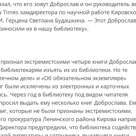
зал, что его зовут Доброслав и он руководитель в
w Times замдиректора по научной работе Кировск
И. Герцена Светлана Будашкина. — Этот Добросла
приносили их в нашу библиотеку».
 признал экстремистскими четыре книги Добросла
библиотекарям изъять их из библиотеки. Но те
отечном деле» и «Об обязательном экземпляре»
ниг были исключены из электронных и карточных
ись. Через год в библиотеку под видом читателя
просил выдать ему несколько книг Доброслава. Ем
ниг, которые не были признаны экстремистскими,
того прокуратура Ленинского района Кирова напра
Директора предупредили, что библиотека содейств
кой литературы и сотрудника, выдавшего книги