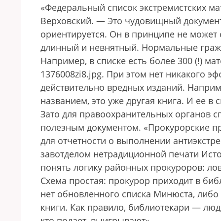
«Федеральный список экстремистских ма
Верховский. — Это чудовищный документ,
ориентируется. Он в принципе не может 
длинный и невнятный. Нормальные гражда
Например, в списке есть более 300 (!) ма
1376008zi8.jpg. При этом нет никакого 
действительно вредных изданий. Наприме
названием, это уже другая книга. И ее в с
Зато для правоохранительных органов сп
полезным документом. «Прокурорские пр
для отчетности о выполнении антиэкстре
завотделом нетрадиционной печати Исто
понять логику районных прокуроров: лов
Схема простая: прокурор приходит в би
нет обновленного списка Минюста, либо
книги. Как правило, библиотекари — люди
кто подает, выигрывают».