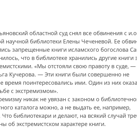
ьяновский областной суд снял все обвинения с и.о
ой научной библиотеки Елены Чеченевой. Ее обви
ились запрещенные книги исламского богослова Са
нилось, что в библиотеке хранились другие книги 
емистскими. «Мы отстояли свою правоту в суде, —
ьга Кучерова. — Эти книги были совершенно не
се время поинтересовались ими. Один из них оказ
ьбе с экстремизмом».
ремизму никак не увязан с законом о библиотечн
тного каталога можно, а не выдать ее, например,
 Что библиотекари и делают, на всякий случай тре
ны об экстремистском характере книги.