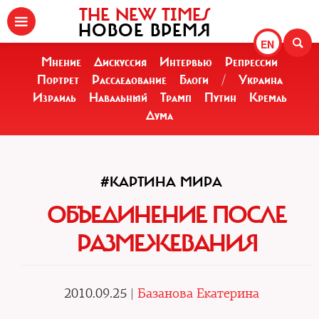
THE NEW TIMES
НОВОЕ ВРЕМЯ
EN
Мнение
Дискуссия
Интервью
Репрессии
Портрет
Расследование
Блоги
/
Украина
Израиль
Навальный
Трамп
Путин
Кремль
Дума
#КАРТИНА МИРА
ОБЪЕДИНЕНИЕ ПОСЛЕ
РАЗМЕЖЕВАНИЯ
2010.09.25 |
Базанова Екатерина