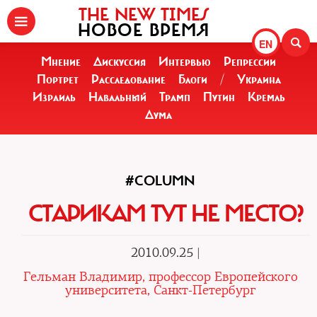
THE NEW TIMES
НОВОЕ ВРЕМЯ
EN
Мнение
Дискуссия
Интервью
Репрессии
Портрет
Расследование
Блоги
/
Украина
Израиль
Навальный
Трамп
Путин
Кремль
Дума
#COLUMN
СТАРИКАМ ТУТ НЕ МЕСТО?
2010.09.25 |
Гельман Владимир, профессор Европейского
университета, Санкт-Петербург