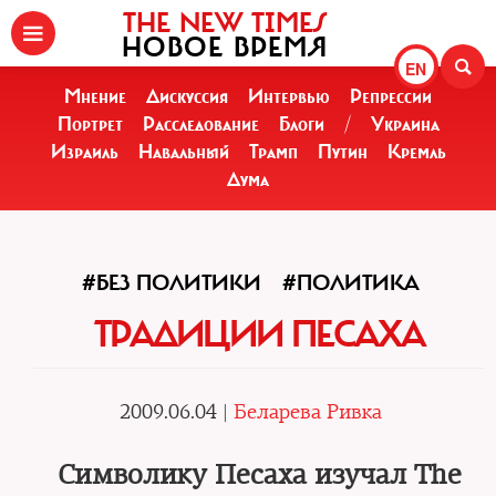
THE NEW TIMES
НОВОЕ ВРЕМЯ
EN
Мнение
Дискуссия
Интервью
Репрессии
Портрет
Расследование
Блоги
/
Украина
Израиль
Навальный
Трамп
Путин
Кремль
Дума
#БЕЗ ПОЛИТИКИ
#ПОЛИТИКА
ТРАДИЦИИ ПЕСАХА
2009.06.04 |
Беларева Ривка
Символику Песаха изучал The