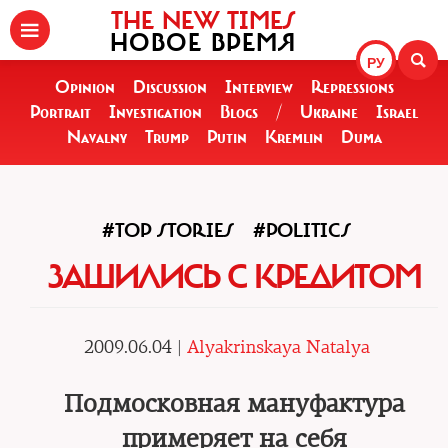
THE NEW TIMES
НОВОЕ ВРЕМЯ
РУ
Opinion
Discussion
Interview
Repressions
Portrait
Investigation
Blogs
/
Ukraine
Israel
Navalny
Trump
Putin
Kremlin
Duma
#TOP STORIES
#POLITICS
ЗАШИЛИСЬ С КРЕДИТОМ
2009.06.04 |
Alyakrinskaya Natalya
Подмосковная мануфактура
примеряет на себя