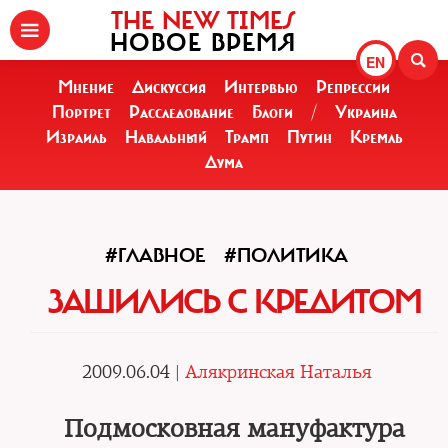
THE NEW TIMES
НОВОЕ ВРЕМЯ
EN
Мнение
Дискуссия
Интервью
Репрессии
Портрет
Расследование
Блоги
/
Украина
Израиль
Навальный
Трамп
Путин
Кремль
Дума
#ГЛАВНОЕ
#ПОЛИТИКА
ЗАШИЛИСЬ С КРЕДИТОМ
2009.06.04 |
Алякринская Наталья
Подмосковная мануфактура