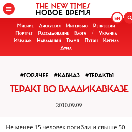
THE NEW TIMES
НОВОЕ ВРЕМЯ
EN
Мнение
Дискуссия
Интервью
Репрессии
Портрет
Расследование
Блоги
/
Украина
Израиль
Навальный
Трамп
Путин
Кремль
Дума
#ГОРЯЧЕЕ
#КАВКАЗ
#ТЕРАКТЫ
ТЕРАКТ ВО ВЛАДИКАВКАЗЕ
2010.09.09
Не менее 15 человек погибли и свыше 50