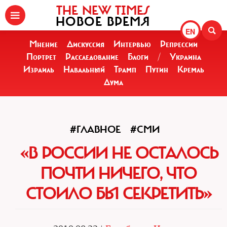
THE NEW TIMES
НОВОЕ ВРЕМЯ
EN
Мнение
Дискуссия
Интервью
Репрессии
Портрет
Расследование
Блоги
/
Украина
Израиль
Навальный
Трамп
Путин
Кремль
Дума
#ГЛАВНОЕ
#СМИ
«В РОССИИ НЕ ОСТАЛОСЬ
ПОЧТИ НИЧЕГО, ЧТО
СТОИЛО БЫ СЕКРЕТИТЬ»