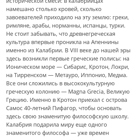
исторической смеси: в калабрийцах
намешано столько кровей, сколько
завоевателей приходило на эту землю: греки,
римляне, арабы, норманны, испанцы, турки.
Не стоит забывать, что древнегреческая
культура впервые проникла на Апеннины
именно из Калабрии. В VIII веке до нашей эры
здесь возникли первые греческие полисы: на
Ионическом море — Сибарис, Кротон, Локри,
на Тирренском — Метауро, Иппонио, Медма.
Все они сложились в высококультурную
греческую колонию — Magna Grecia, Великую
Грецию. Именно в Кротон приехал с острова
Самос 40-летний Пифагор, чтобы основать
здесь свою знаменитую философскую школу.
Калабрия подарила миру еще одного
знаменитого философа — уже времен