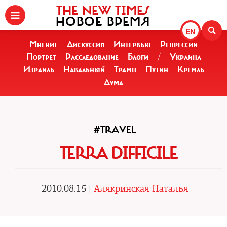
THE NEW TIMES
НОВОЕ ВРЕМЯ
EN
Мнение
Дискуссия
Интервью
Репрессии
Портрет
Расследование
Блоги
/
Украина
Израиль
Навальный
Трамп
Путин
Кремль
Дума
#TRAVEL
TERRA DIFFICILE
2010.08.15 |
Алякринская Наталья