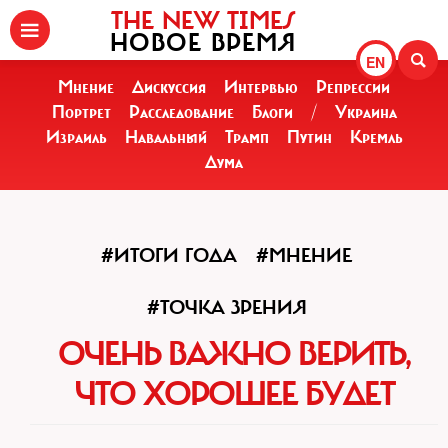
THE NEW TIMES
НОВОЕ ВРЕМЯ
EN
Мнение
Дискуссия
Интервью
Репрессии
Портрет
Расследование
Блоги
/
Украина
Израиль
Навальный
Трамп
Путин
Кремль
Дума
#ИТОГИ ГОДА
#МНЕНИЕ
#ТОЧКА ЗРЕНИЯ
ОЧЕНЬ ВАЖНО ВЕРИТЬ,
ЧТО ХОРОШЕЕ БУДЕТ