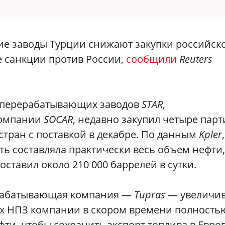
 заводы Турции снижают закупки российск
е санкции против России,
сообщили
Reuters
еперерабатывающих заводов
STAR
,
компании
SOCAR
, недавно закупил четыре пар
 стран с поставкой в декабре. По данным
Kpler
,
ть составляла практически весь объем нефти,
составил около 210 000 баррелей в сутки.
ерабатывающая компания —
Tupras
— увеличив
вух НПЗ компании в скором времени полность
фти, чтобы сохранить экспорт топлива в Евро