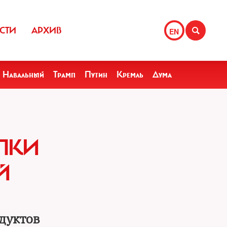
СТИ
АРХИВ
EN
Навальный
Трамп
Путин
Кремль
Дума
УПКИ
Й
дуктов