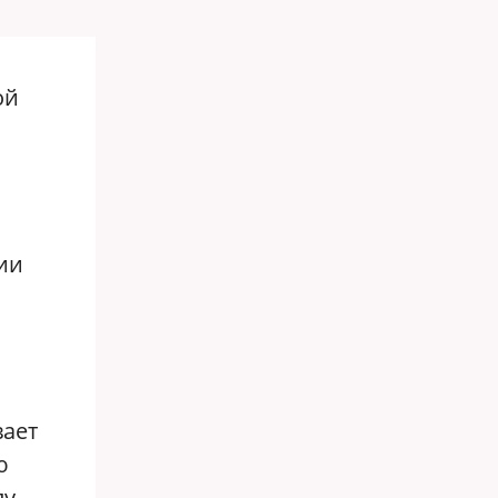
ой
тии
ает
ю
пу