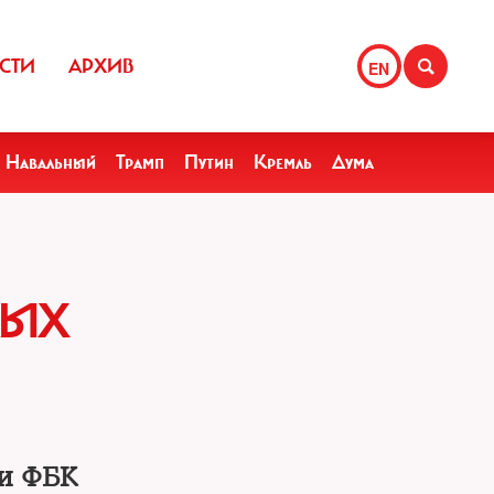
СТИ
АРХИВ
EN
Навальный
Трамп
Путин
Кремль
Дума
ДЫХ
ки ФБК