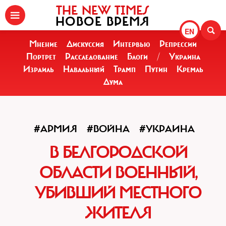
THE NEW TIMES
НОВОЕ ВРЕМЯ
EN
Мнение
Дискуссия
Интервью
Репрессии
Портрет
Расследование
Блоги
/
Украина
Израиль
Навальный
Трамп
Путин
Кремль
Дума
#АРМИЯ
#ВОЙНА
#УКРАИНА
В БЕЛГОРОДСКОЙ
ОБЛАСТИ ВОЕННЫЙ,
УБИВШИЙ МЕСТНОГО
ЖИТЕЛЯ