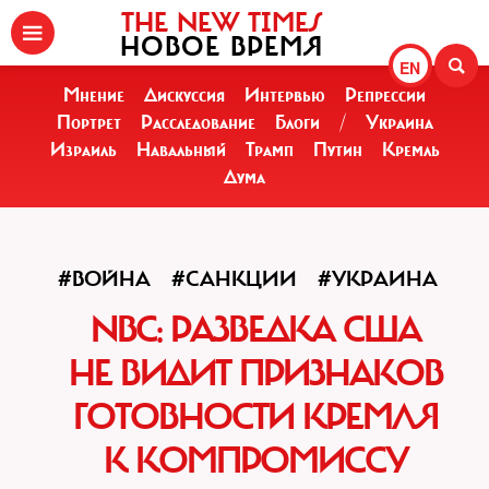
THE NEW TIMES
НОВОЕ ВРЕМЯ
EN
Мнение
Дискуссия
Интервью
Репрессии
Портрет
Расследование
Блоги
/
Украина
Израиль
Навальный
Трамп
Путин
Кремль
Дума
#ВОЙНА
#САНКЦИИ
#УКРАИНА
NBC: РАЗВЕДКА США
НЕ ВИДИТ ПРИЗНАКОВ
ГОТОВНОСТИ КРЕМЛЯ
К КОМПРОМИССУ