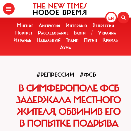
THE NEW TIMES
НОВОЕ ВРЕМЯ
EN
Мнение
Дискуссия
Интервью
Репрессии
Портрет
Расследование
Блоги
/
Украина
Израиль
Навальный
Трамп
Путин
Кремль
Дума
#РЕПРЕССИИ
#ФСБ
В СИМФЕРОПОЛЕ ФСБ
ЗАДЕРЖАЛА МЕСТНОГО
ЖИТЕЛЯ, ОБВИНИВ ЕГО
В ПОПЫТКЕ ПОДРЫВА