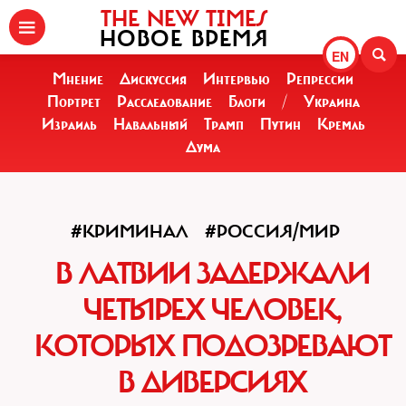
THE NEW TIMES
НОВОЕ ВРЕМЯ
EN
Мнение
Дискуссия
Интервью
Репрессии
Портрет
Расследование
Блоги
/
Украина
Израиль
Навальный
Трамп
Путин
Кремль
Дума
#КРИМИНАЛ
#РОССИЯ/МИР
В ЛАТВИИ ЗАДЕРЖАЛИ
ЧЕТЫРЕХ ЧЕЛОВЕК,
КОТОРЫХ ПОДОЗРЕВАЮТ
В ДИВЕРСИЯХ